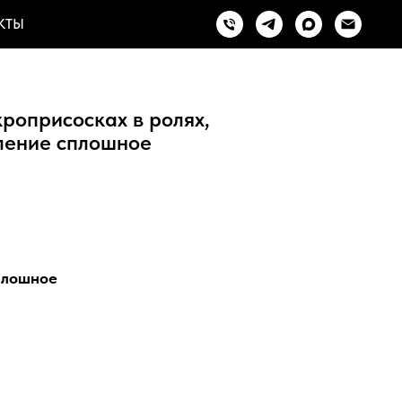
КТЫ
роприсосках в ролях,
ление сплошное
плошное